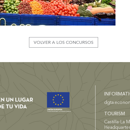
VOLVER A LOS CONCURSOS
INFORMAT
dgta.econo
TOURISM
Castilla-La 
Headquarte