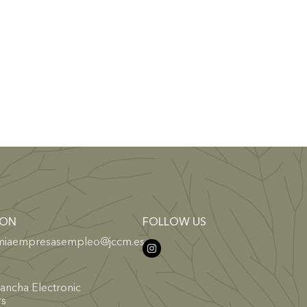
ION
FOLLOW US
miaempresasempleo@jccm.es
Mancha Electronic
rs