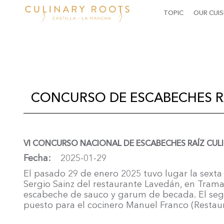
MAIN
TOPIC
OUR CUIS
NAVIGATION
Skip
to
main
content
CONCURSO DE ESCABECHES RA
VI CONCURSO NACIONAL DE ESCABECHES RAÍZ CUL
Fecha
2025-01-29
El pasado 29 de enero 2025 tuvo lugar la sexta
Sergio Sainz del restaurante Lavedán, en Tramac
escabeche de sauco y garum de becada. El segun
puesto para el cocinero Manuel Franco (Restau