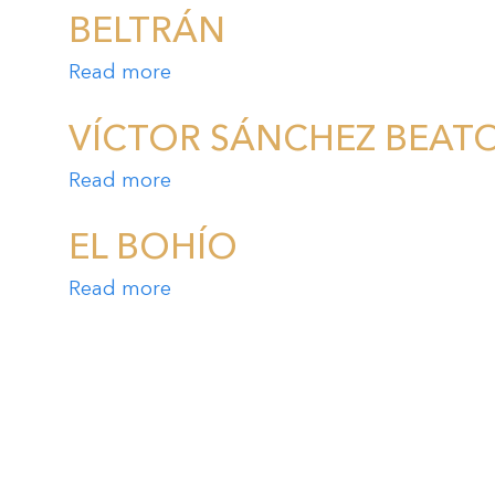
BELTRÁN
Read more
about
Beltrán
VÍCTOR SÁNCHEZ BEAT
Read more
about
Víctor
Sánchez
EL BOHÍO
Beato
Read more
about
El
Bohío