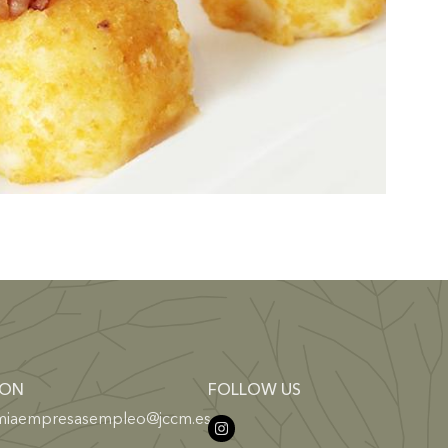
ION
FOLLOW US
miaempresasempleo@jccm.es