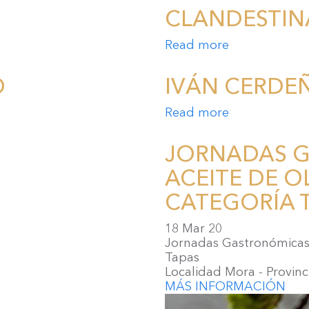
CLANDESTINA
Read more
about
Clandestina
de
O
IVÁN CERDE
Las
Tendillas
Read more
about
Iván
Cerdeño
JORNADAS G
ACEITE DE OL
CATEGORÍA 
18 Mar 20
Jornadas Gastronómicas 
Tapas
Localidad Mora - Provinc
MÁS INFORMACIÓN