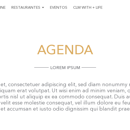
INE
RESTAURANTES
EVENTOS
CLM WITH + LIFE
AGENDA
LOREM IPSUM
et, consectetuer adipiscing elit, sed diam nonummy 
iquam erat volutpat. Ut wisi enim ad minim veniam, qu
ortis nisl ut aliquip ex ea commodo consequat. Duis a
velit esse molestie consequat, vel illum dolore eu feug
 et accumsan et iusto odio dignissim qui blandit prae