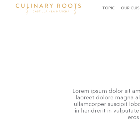
MAIN
TOPIC
OUR CUIS
NAVIGATION
Skip
to
main
content
Lorem ipsum dolor sit am
laoreet dolore magna al
ullamcorper suscipit lob
in hendrerit in vulputate 
eros