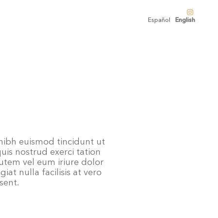
Español
English
nibh euismod tincidunt ut
is nostrud exerci tation
utem vel eum iriure dolor
iat nulla facilisis at vero
sent.