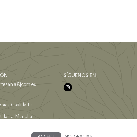
IÓN
SÍGUENOS EN
rtesania@jccm.es
nica Castilla-La
tilla La-Mancha
ACCEPT
NO, GRACIAS