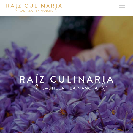
Tog
navi
Pasar
al
contenido
principal