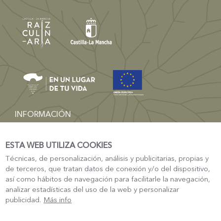
INFORMACIÓN
dgturismo-artesania@jccm.es
ESTA WEB UTILIZA COOKIES
TURISMO
Técnicas, de personalización, análisis y publicitarias, propias y
Sede Electrónica Castilla-La Mancha
de terceros, que tratan datos de conexión y/o del dispositivo,
Turismo Castilla La-Mancha
así como hábitos de navegación para facilitarle la navegación,
analizar estadísticas del uso de la web y personalizar
publicidad.
Más info