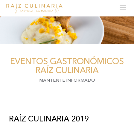
Tog
navi
Pasar
al
contenido
principal
EVENTOS GASTRONÓMICOS
RAÍZ CULINARIA
MANTENTE INFORMADO
RAÍZ CULINARIA 2019