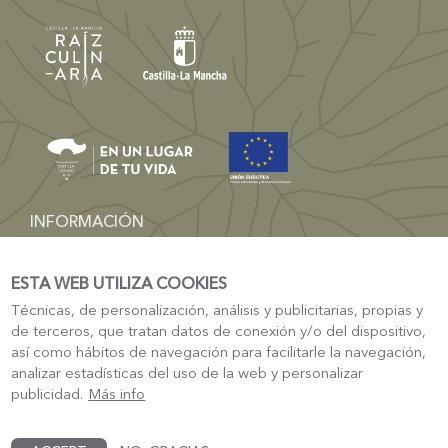
INFORMACIÓN
dgturismo-artesania@jccm.es
ESTA WEB UTILIZA COOKIES
TURISMO
Técnicas, de personalización, análisis y publicitarias, propias y
Sede Electrónica Castilla-La Mancha
de terceros, que tratan datos de conexión y/o del dispositivo,
Turismo Castilla La-Mancha
así como hábitos de navegación para facilitarle la navegación,
analizar estadísticas del uso de la web y personalizar
publicidad.
Más info
© Raiz Culinaria - Castilla La Mancha