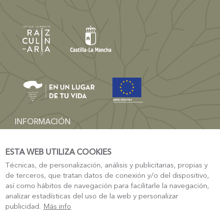
INFORMACIÓN
dgturismo-artesania@jccm.es
ESTA WEB UTILIZA COOKIES
TURISMO
Técnicas, de personalización, análisis y publicitarias, propias y
Sede Electrónica Castilla-La Mancha
de terceros, que tratan datos de conexión y/o del dispositivo,
Turismo Castilla La-Mancha
así como hábitos de navegación para facilitarle la navegación,
analizar estadísticas del uso de la web y personalizar
publicidad.
Más info