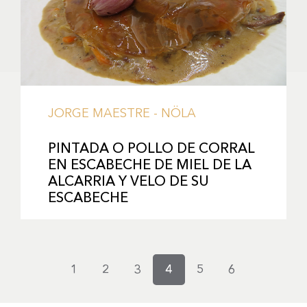
JORGE MAESTRE - NÖLA
PINTADA O POLLO DE CORRAL
EN ESCABECHE DE MIEL DE LA
ALCARRIA Y VELO DE SU
ESCABECHE
PAGINACIÓN
Page
1
Page
2
Page
3
Página
4
Page
5
Page
6
actual