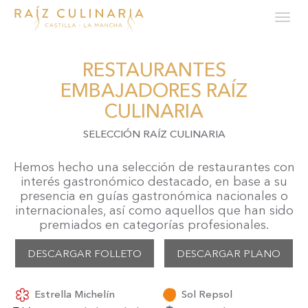
Tog
navi
Pasar
al
RESTAURANTES
contenido
principal
EMBAJADORES RAÍZ
CULINARIA
SELECCIÓN RAÍZ CULINARIA
Hemos hecho una selección de restaurantes con
interés gastronómico destacado, en base a su
presencia en guías gastronómica nacionales o
internacionales, así como aquellos que han sido
premiados en categorías profesionales.
DESCARGAR FOLLETO
DESCARGAR PLANO
Estrella Michelín
Sol Repsol